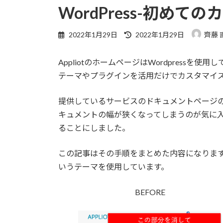
WordPress-初めて
最
2022年1月29日
2022年1月29日
齊藤 
終
更
AppliotのホームページはWordpressを使
新
日
テーマやプラグインを活用だけでカスタマイ
時
:
提供しているサービスのドキュメントページの
キュメントの幅が狭くなってしまうのが気に入ら
ることにしました。
この記事はその手順をまとめた内容になります。ち
いうテーマを使用しています。
BEFORE