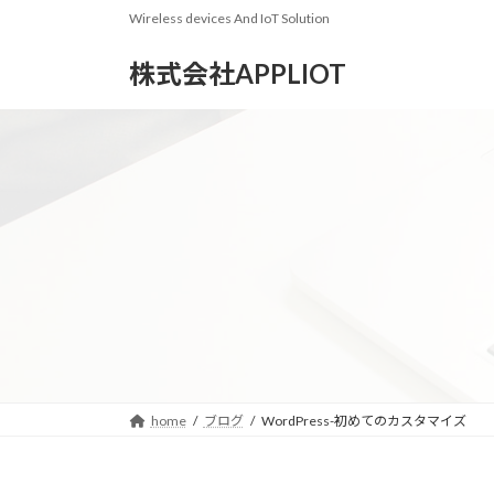
コ
ナ
Wireless devices And IoT Solution
ン
ビ
テ
ゲ
株式会社APPLIOT
ン
ー
ツ
シ
へ
ョ
ス
ン
キ
に
ッ
移
プ
動
home
ブログ
WordPress-初めてのカスタマイズ