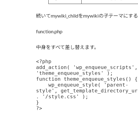
続いてmywiki_childをmywikiの子テーマ
function.php
中身をすべて差し替えます。
<?php

add_action( 'wp_enqueue_scripts', 
'theme_enqueue_styles' );

function theme_enqueue_styles() {

    wp_enqueue_style( 'parent-
style', get_template_directory_uri
. '/style.css' );

}
