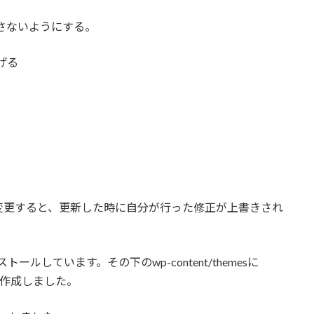
を呼び出さないようにする。
広げる
変更すると、更新した時に自分が行った修正が上書きされ
。
ンストールしています。その下のwp-content/themesに
d」を作成しました。