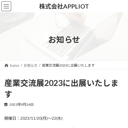
コ
ナ
株式会社APPLIOT
ン
ビ
テ
ゲ
ン
ー
ツ
シ
へ
ョ
ス
ン
お知らせ
キ
に
ッ
移
プ
動
home
お知らせ
産業交流展2023に出展いたします
産業交流展2023に出展いたしま
す
2023年9月26日
開催日：2023/11/20(月)〜22(水)