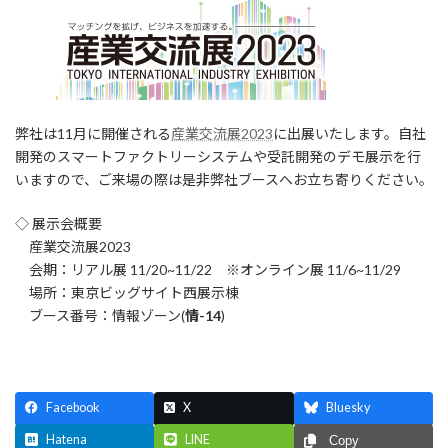
弊社は11月に開催される
産業交流展2023
に出展いたします。自社
開発のスマートファクトリーシステムや受託開発のデモ展示を行
いますので、ご来場の際は是非弊社ブースへお立ち寄りください。
◇ 展示会概要
産業交流展2023
会期：リアル展 11/20~11/22 ※オンライン展 11/6~11/29
場所：東京ビッグサイト西展示棟
ブース番号：情報ゾーン(
情-14
)
Facebook
X
Bluesky
Hatena
LINE
Copy