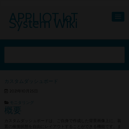
APPLIOT IoT
System Wiki
カスタムダッシュボード
2021年10月25日
モニタリング
概要
カスタムダッシュボードは、ご自身で作成した背景画像上に、装
置の稼働状態を自由にレイアウトすることができる機能です。ま