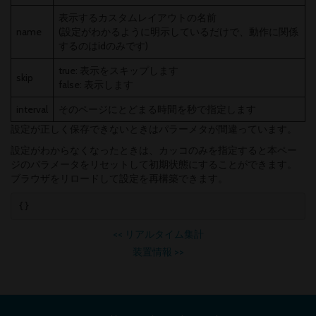
表示するカスタムレイアウトの名前
name
(設定がわかるように明示しているだけで、動作に関係
するのはidのみです)
true: 表示をスキップします
skip
false: 表示します
interval
そのページにとどまる時間を秒で指定します
設定が正しく保存できないときはパラーメタが間違っています。
設定がわからなくなったときは、カッコのみを指定すると本ペー
ジのパラメータをリセットして初期状態にすることができます。
ブラウザをリロードして設定を再構築できます。
{}
<<
リアルタイム集計
装置情報
>>