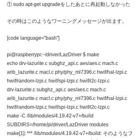
① sudo apt-get upgradeをしたあとに再起動しなかった
その時はこのようなワーニングメッセージが出ます。
[code language=”bash”]
pi@raspberrypi:~/driver/LazDriver $ make
echo drv-lazurite.c subghz_api.c aes/aes.c mach.c
arib_lazurite.c macl.c phy/phy_ml7396.c hwif/hal-lzpi.c
hwif/random-lzpi.c hwif/spi-lzpi.c hwif/i2c-lzpi.c
drv-lazurite.c subghz_api.c aes/aes.c mach.c
arib_lazurite.c macl.c phy/phy_ml7396.c hwif/hal-lzpi.c
hwif/random-lzpi.c hwif/spi-lzpi.c hwif/i2c-lzpi.c
make -C /lib/modules/4.19.42-v7+/build
SUBDIRS=/home/pi/driver/LazDriver modules
make[1]: *** /lib/modules/4.19.42-v7+/build: そのようなフ