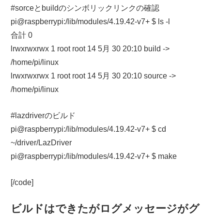
#sorceとbuildのシンボリックリンクの確認
pi@raspberrypi:/lib/modules/4.19.42-v7+ $ ls -l
合計 0
lrwxrwxrwx 1 root root 14 5月 30 20:10 build ->
/home/pi/linux
lrwxrwxrwx 1 root root 14 5月 30 20:10 source ->
/home/pi/linux
#lazdriverのビルド
pi@raspberrypi:/lib/modules/4.19.42-v7+ $ cd
~/driver/LazDriver
pi@raspberrypi:/lib/modules/4.19.42-v7+ $ make
[/code]
ビルドはできたがログメッセージがグ