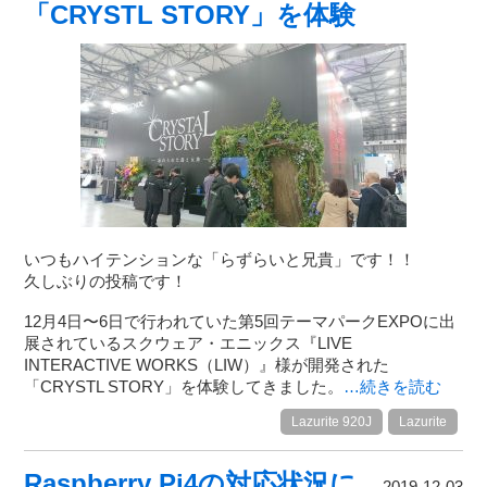
「CRYSTL STORY」を体験
いつもハイテンションな「らずらいと兄貴」です！！
久しぶりの投稿です！
12⽉4⽇〜6⽇で⾏われていた第5回テーマパークEXPOに出
展されているスクウェア・エニックス『LIVE
INTERACTIVE WORKS（LIW）』様が開発された
「CRYSTL STORY」を体験してきました。
…続きを読む
Lazurite 920J
Lazurite
Raspberry Pi4の対応状況に
2019-12-03