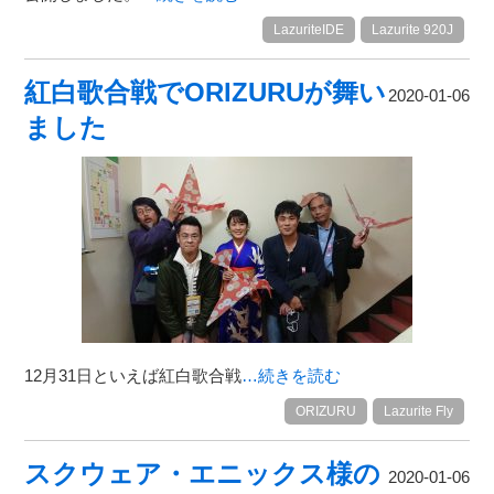
LazuriteIDE
Lazurite 920J
紅白歌合戦でORIZURUが舞い
2020-01-06
ました
12月31日といえば紅白歌合戦
…続きを読む
ORIZURU
Lazurite Fly
スクウェア・エニックス様の
2020-01-06