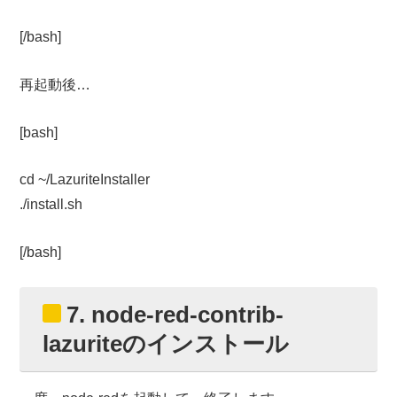
[/bash]
再起動後…
[bash]
cd ~/LazuriteInstaller
./install.sh
[/bash]
7. node-red-contrib-
lazuriteのインストール