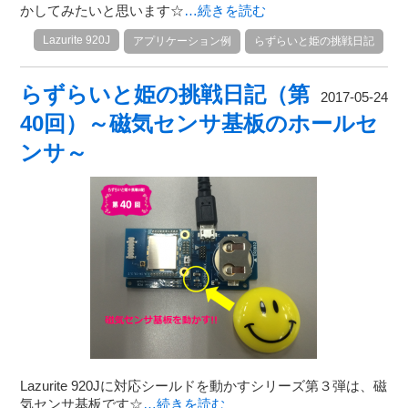
かしてみたいと思います☆
…続きを読む
Lazurite 920J
アプリケーション例
らずらいと姫の挑戦日記
らずらいと姫の挑戦日記（第
2017-05-24
40回）～磁気センサ基板のホールセ
ンサ～
Lazurite 920Jに対応シールドを動かすシリーズ第３弾は、磁
気センサ基板です☆
…続きを読む