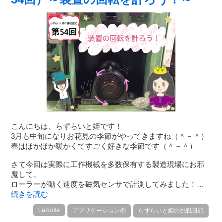
こんにちは、らずらいと姫です！
3月も中旬になりお花見の季節がやってきますね（＾－＾）
春はぽかぽか暖かくてすごく好きな季節です（＾－＾）
さて今回は実際に工作機械を多数保有する製造現場にお邪
魔して、
ローラーが動く速度を磁気センサで計測してみました！
…
続きを読む
Lazurite
アプリケーション例
らずらいと姫の挑戦日記