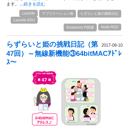
ます。
…続きを読む
Lazurite
アプリケーション例
らずらいと姫の挑戦日記
Lazurite 920J
Node-RED
Raspberry Pi関連
らずらいと姫の挑戦日記（第
2017-08-10
47回）～無線新機能③64bitMACｱﾄﾞﾚ
ｽ～