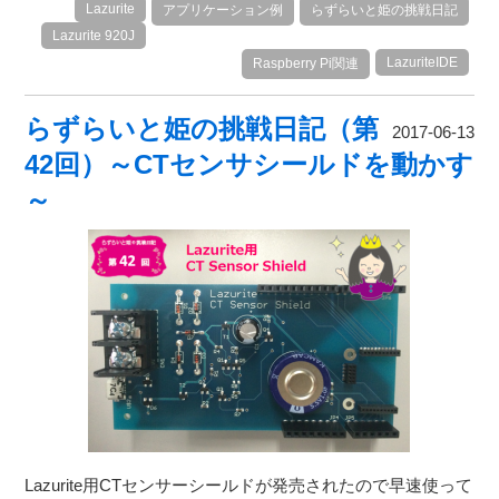
Lazurite
アプリケーション例
らずらいと姫の挑戦日記
Lazurite 920J
LazuriteIDE
Raspberry Pi関連
らずらいと姫の挑戦日記（第
2017-06-13
42回）～CTセンサシールドを動かす
～
Lazurite用CTセンサーシールドが発売されたので早速使って