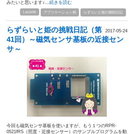
みたいと思います♪
…続きを読む
Lazurite
アプリケーション例
らずらいと姫の挑戦日記
らずらいと姫の挑戦日記（第
2017-05-24
41回）～磁気センサ基板の近接セン
サ～
今回も磁気センサ基板を使いますが、もう１つのRPR-
0521fRS（照度・近接センサー）のサンプルプログラムを動